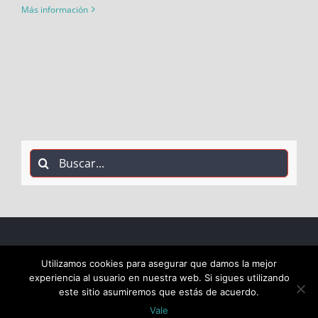
Más información
Buscar:
COPYRIGHT 2018 Socialistas de Alcalá PSOE ALCALÁ |
Utilizamos cookies para asegurar que damos la mejor
experiencia al usuario en nuestra web. Si sigues utilizando
ALL RIGHTS RESERVED |
este sitio asumiremos que estás de acuerdo.
Vale