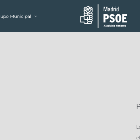
upo Municipal
P
L
e