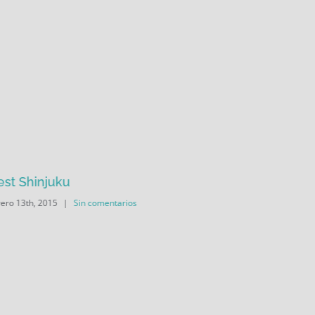
st Shinjuku
Manchest
rero 13th, 2015
|
Sin comentarios
febrero 13th,