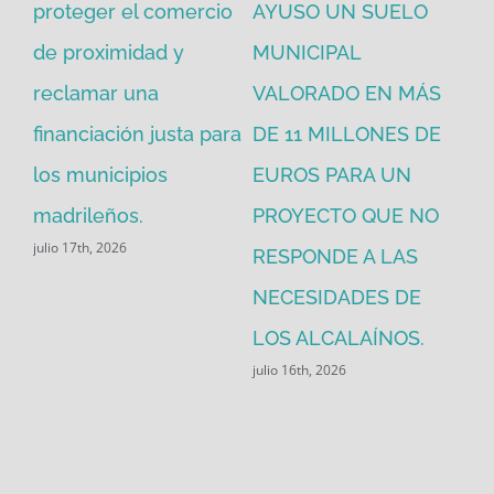
proteger el comercio
AYUSO UN SUELO
la
de proximidad y
MUNICIPAL
Re
reclamar una
VALORADO EN MÁS
30
financiación justa para
DE 11 MILLONES DE
pú
los municipios
EUROS PARA UN
ex
madrileños.
PROYECTO QUE NO
eq
julio 17th, 2026
RESPONDE A LAS
de
jul
NECESIDADES DE
LOS ALCALAÍNOS.
julio 16th, 2026