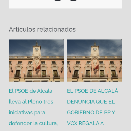
Artículos relacionados
El PSOE de Alcalá
EL PSOE DE ALCALÁ
El
en
lleva al Pleno tres
DENUNCIA QUE EL
He
iniciativas para
GOBIERNO DE PP Y
un
defender la cultura,
VOX REGALA A
ad