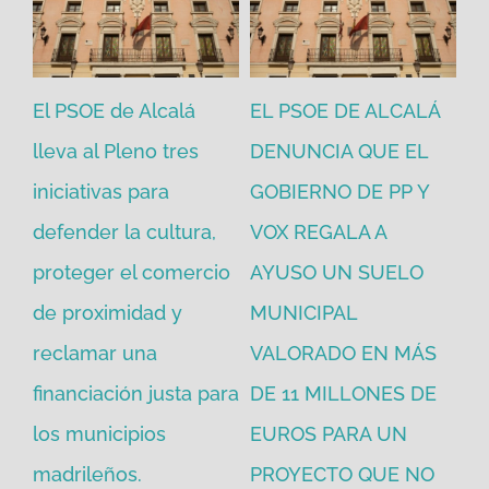
El PSOE de Alcalá
EL PSOE DE ALCALÁ
El
en
lleva al Pleno tres
DENUNCIA QUE EL
He
iniciativas para
GOBIERNO DE PP Y
un
defender la cultura,
VOX REGALA A
ad
proteger el comercio
AYUSO UN SUELO
la
de proximidad y
MUNICIPAL
Re
reclamar una
VALORADO EN MÁS
30
financiación justa para
DE 11 MILLONES DE
pú
los municipios
EUROS PARA UN
ex
madrileños.
PROYECTO QUE NO
eq