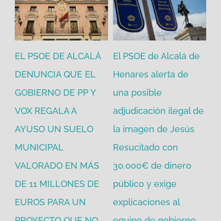
EL PSOE DE ALCALÁ
El PSOE de Alcalá de
El
DENUNCIA QUE EL
Henares alerta de
vo
GOBIERNO DE PP Y
una posible
ne
VOX REGALA A
adjudicación ilegal de
ec
io
AYUSO UN SUELO
la imagen de Jesús
go
MUNICIPAL
Resucitado con
PP
jul
VALORADO EN MÁS
30.000€ de dinero
ara
DE 11 MILLONES DE
público y exige
EUROS PARA UN
explicaciones al
PROYECTO QUE NO
equipo de gobierno