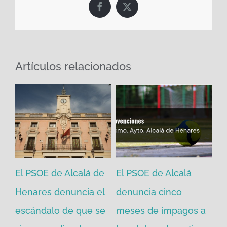
Facebook
X
Artículos relacionados
se
El PSOE de Alcalá de
El PSOE de Alcalá
El
a
Henares denuncia el
denuncia cinco
He
escándalo de que se
meses de impagos a
Al