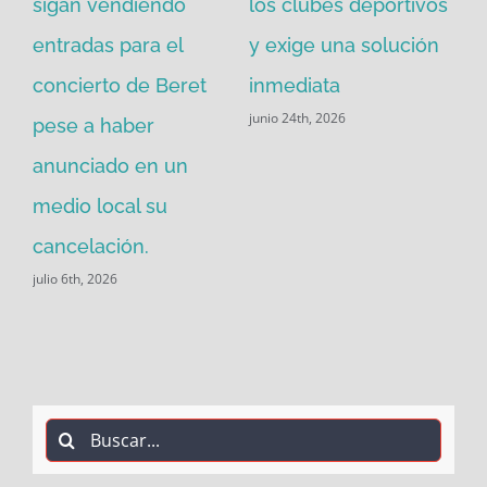
sigan vendiendo
los clubes deportivos
Pi
 de
entradas para el
y exige una solución
ca
concierto de Beret
inmediata
co
junio 24th, 2026
pese a haber
Po
may
anunciado en un
medio local su
cancelación.
julio 6th, 2026
Buscar: