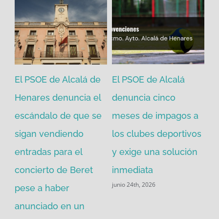
se
El PSOE de Alcalá de
El PSOE de Alcalá
El
a
Henares denuncia el
denuncia cinco
He
escándalo de que se
meses de impagos a
Al
sigan vendiendo
los clubes deportivos
Pi
 de
entradas para el
y exige una solución
ca
concierto de Beret
inmediata
co
junio 24th, 2026
pese a haber
Po
may
anunciado en un