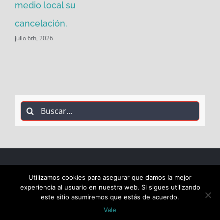
medio local su
cancelación.
julio 6th, 2026
Buscar:
Utilizamos cookies para asegurar que damos la mejor
COPYRIGHT 2018 Socialistas de Alcalá PSOE ALCALÁ |
experiencia al usuario en nuestra web. Si sigues utilizando
ALL RIGHTS RESERVED |
este sitio asumiremos que estás de acuerdo.
Vale