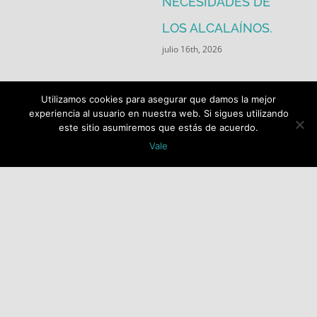
NECESIDADES DE
LOS ALCALAÍNOS.
julio 16th, 2026
Utilizamos cookies para asegurar que damos la mejor
experiencia al usuario en nuestra web. Si sigues utilizando
este sitio asumiremos que estás de acuerdo.
Vale
Buscar:
COPYRIGHT 2018 Socialistas de Alcalá PSOE ALCALÁ |
ALL RIGHTS RESERVED |