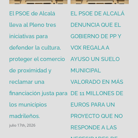
El PSOE de Alcalá
EL PSOE DE ALCALÁ
El
en
lleva al Pleno tres
DENUNCIA QUE EL
He
iniciativas para
GOBIERNO DE PP Y
un
defender la cultura,
VOX REGALA A
ad
proteger el comercio
AYUSO UN SUELO
la
de proximidad y
MUNICIPAL
Re
reclamar una
VALORADO EN MÁS
30
financiación justa para
DE 11 MILLONES DE
pú
los municipios
EUROS PARA UN
ex
madrileños.
PROYECTO QUE NO
eq
julio 17th, 2026
RESPONDE A LAS
de
jul