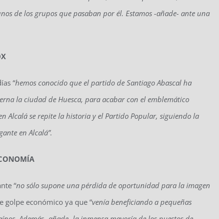
unos de los grupos que pasaban por él. Estamos -añade- ante una
OX
ías “
hemos conocido que el partido de Santiago Abascal ha
bierna la ciudad de Huesca, para acabar con el emblemático
 Alcalá se repite la historia y el Partido Popular, siguiendo la
gante en Alcalá”.
ECONOMÍA
nte “
no sólo supone una pérdida de oportunidad para la imagen
e golpe económico ya que “
venía beneficiando a pequeñas
laínos. Además -añade- la inmensa mayoría de los puestos de