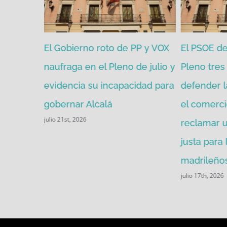
zgada por
El Gobierno roto de PP y VOX
El PSOE de 
mitir de
naufraga en el Pleno de julio y
Pleno tres 
evidencia su incapacidad para
defender l
gobernar Alcalá
el comerci
julio 21st, 2026
reclamar u
justa para
madrileños
julio 17th, 2026