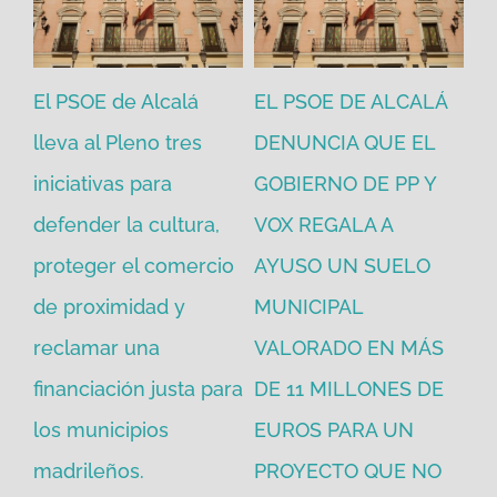
El PSOE de Alcalá
EL PSOE DE ALCALÁ
El
en
lleva al Pleno tres
DENUNCIA QUE EL
He
iniciativas para
GOBIERNO DE PP Y
un
defender la cultura,
VOX REGALA A
ad
proteger el comercio
AYUSO UN SUELO
la
de proximidad y
MUNICIPAL
Re
reclamar una
VALORADO EN MÁS
30
financiación justa para
DE 11 MILLONES DE
pú
los municipios
EUROS PARA UN
ex
madrileños.
PROYECTO QUE NO
eq