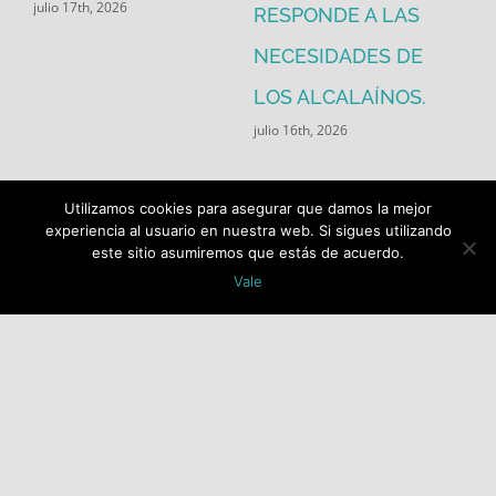
julio 17th, 2026
RESPONDE A LAS
de
jul
NECESIDADES DE
LOS ALCALAÍNOS.
julio 16th, 2026
Utilizamos cookies para asegurar que damos la mejor
experiencia al usuario en nuestra web. Si sigues utilizando
este sitio asumiremos que estás de acuerdo.
Vale
Buscar:
COPYRIGHT 2018 Socialistas de Alcalá PSOE ALCALÁ |
ALL RIGHTS RESERVED |