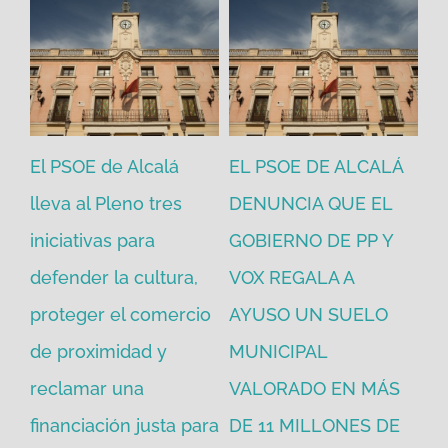
Á
El PSOE de Alcalá de
Judith Piquét será
El
Henares alerta de
juzgada por dos
PP
una posible
delitos y debe dimitir
el
adjudicación ilegal de
de manera inmediata
ev
agosto 6th, 2026
la imagen de Jesús
in
Resucitado con
go
jul
S
30.000€ de dinero
E
público y exige