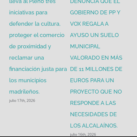
en
lleva al Pleno tres
DENUNCIA QUE EL
He
iniciativas para
GOBIERNO DE PP Y
un
defender la cultura,
VOX REGALA A
ad
proteger el comercio
AYUSO UN SUELO
la
de proximidad y
MUNICIPAL
Re
reclamar una
VALORADO EN MÁS
30
financiación justa para
DE 11 MILLONES DE
pú
los municipios
EUROS PARA UN
ex
madrileños.
PROYECTO QUE NO
eq
julio 17th, 2026
RESPONDE A LAS
de
jul
NECESIDADES DE
LOS ALCALAÍNOS.
julio 16th, 2026