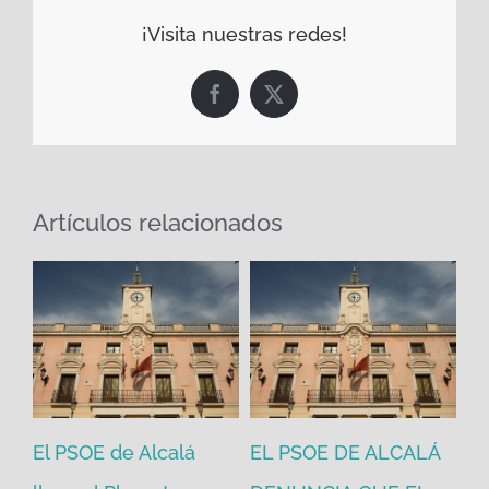
¡Visita nuestras redes!
Facebook
X
Artículos relacionados
El PSOE de Alcalá
EL PSOE DE ALCALÁ
El