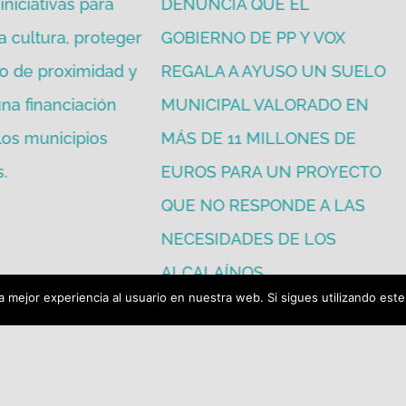
iniciativas para
DENUNCIA QUE EL
a cultura, proteger
GOBIERNO DE PP Y VOX
o de proximidad y
REGALA A AYUSO UN SUELO
na financiación
MUNICIPAL VALORADO EN
 los municipios
MÁS DE 11 MILLONES DE
.
EUROS PARA UN PROYECTO
QUE NO RESPONDE A LAS
NECESIDADES DE LOS
ALCALAÍNOS.
 mejor experiencia al usuario en nuestra web. Si sigues utilizando est
julio 16th, 2026