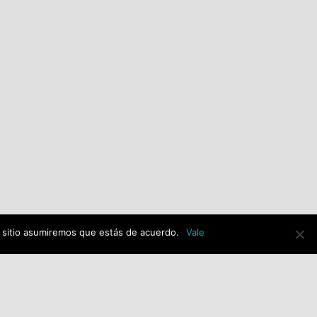
alerta de una posible
adjudicación ilegal de la
imagen de Jesús Resucitado
con 30.000€ de dinero
público y exige explicaciones
al equipo de gobierno de PP-
VOX.
julio 14th, 2026
e sitio asumiremos que estás de acuerdo.
Vale