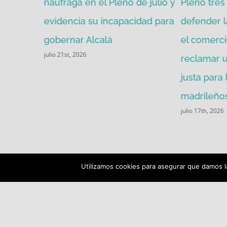
mitir de
naufraga en el Pleno de julio y
Pleno tres 
evidencia su incapacidad para
defender l
gobernar Alcalá
el comerci
julio 21st, 2026
reclamar u
justa para
madrileños
julio 17th, 2026
Utilizamos cookies para asegurar que damos la