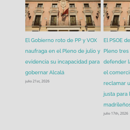
zgada por
El Gobierno roto de PP y VOX
El PSOE de 
mitir de
naufraga en el Pleno de julio y
Pleno tres 
evidencia su incapacidad para
defender l
gobernar Alcalá
el comerci
julio 21st, 2026
reclamar u
justa para
madrileños
julio 17th, 2026