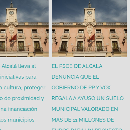
Alcalá lleva al
EL PSOE DE ALCALÁ
iniciativas para
DENUNCIA QUE EL
a cultura, proteger
GOBIERNO DE PP Y VOX
o de proximidad y
REGALA A AYUSO UN SUELO
na financiación
MUNICIPAL VALORADO EN
 los municipios
MÁS DE 11 MILLONES DE