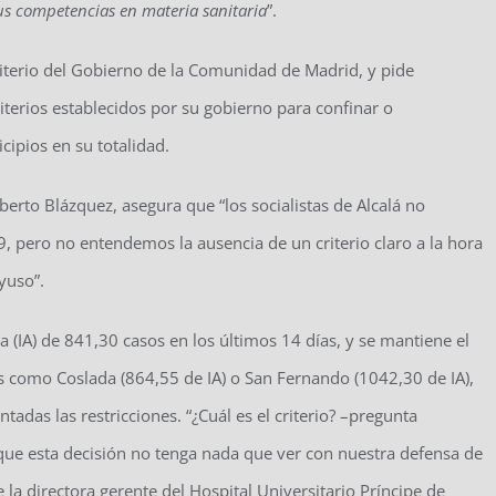
sus competencias en materia sanitaria
”.
criterio del Gobierno de la Comunidad de Madrid, y pide
riterios establecidos por su gobierno para confinar o
ipios en su totalidad.
berto Blázquez, asegura que “los socialistas de Alcalá no
, pero no entendemos la ausencia de un criterio claro a la hora
yuso”.
 (IA) de 841,30 casos en los últimos 14 días, y se mantiene el
s como Coslada (864,55 de IA) o San Fernando (1042,30 de IA),
adas las restricciones. “¿Cuál es el criterio? –pregunta
ue esta decisión no tenga nada que ver con nuestra defensa de
e la directora gerente del Hospital Universitario Príncipe de