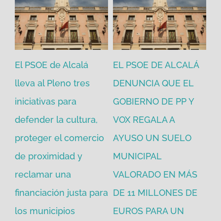
El PSOE de Alcalá
EL PSOE DE ALCALÁ
El
en
lleva al Pleno tres
DENUNCIA QUE EL
He
iniciativas para
GOBIERNO DE PP Y
un
defender la cultura,
VOX REGALA A
ad
proteger el comercio
AYUSO UN SUELO
la
de proximidad y
MUNICIPAL
Re
reclamar una
VALORADO EN MÁS
30
financiación justa para
DE 11 MILLONES DE
pú
los municipios
EUROS PARA UN
ex