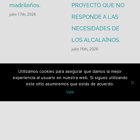
madrileños.
PROYECTO QUE NO
eq
julio 17th, 2026
RESPONDE A LAS
de
jul
NECESIDADES DE
LOS ALCALAÍNOS.
julio 16th, 2026
Utilizamos cookies para asegurar que damos la mejor
experiencia al usuario en nuestra web. Si sigues utilizando
este sitio asumiremos que estás de acuerdo.
Vale
Buscar:
COPYRIGHT 2018 Socialistas de Alcalá PSOE ALCALÁ |