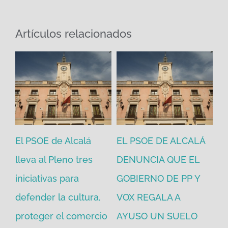
Artículos relacionados
El PSOE de Alcalá
EL PSOE DE ALCALÁ
El
en
lleva al Pleno tres
DENUNCIA QUE EL
He
iniciativas para
GOBIERNO DE PP Y
un
defender la cultura,
VOX REGALA A
ad
proteger el comercio
AYUSO UN SUELO
la