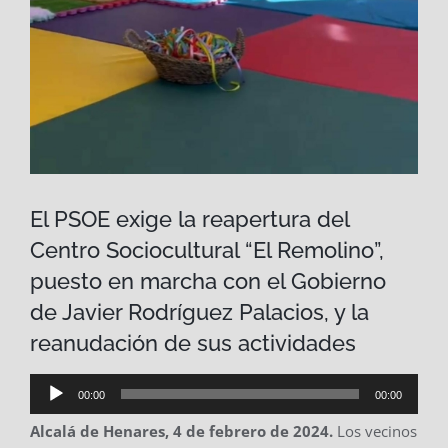
El PSOE exige la reapertura del
Centro Sociocultural “El Remolino”,
puesto en marcha con el Gobierno
de Javier Rodríguez Palacios, y la
reanudación de sus actividades
Reproductor
00:00
00:00
de
Alcalá de Henares,
4
de
febrero
de 202
4
.
Los vecinos