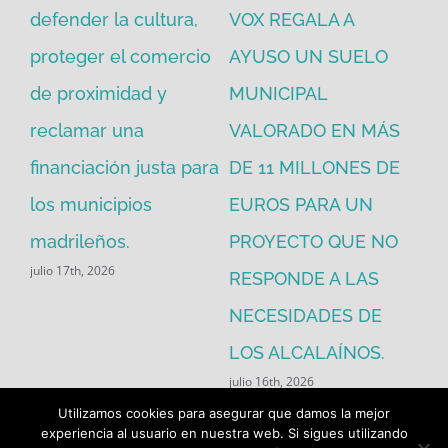
defender la cultura,
VOX REGALA A
ad
proteger el comercio
AYUSO UN SUELO
la
de proximidad y
MUNICIPAL
Re
reclamar una
VALORADO EN MÁS
30
financiación justa para
DE 11 MILLONES DE
pú
los municipios
EUROS PARA UN
ex
madrileños.
PROYECTO QUE NO
eq
julio 17th, 2026
RESPONDE A LAS
de
jul
NECESIDADES DE
LOS ALCALAÍNOS.
julio 16th, 2026
Utilizamos cookies para asegurar que damos la mejor
experiencia al usuario en nuestra web. Si sigues utilizando