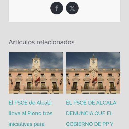
Facebook
X
Artículos relacionados
El PSOE de Alcalá
EL PSOE DE ALCALÁ
El
en
lleva al Pleno tres
DENUNCIA QUE EL
He
iniciativas para
GOBIERNO DE PP Y
un