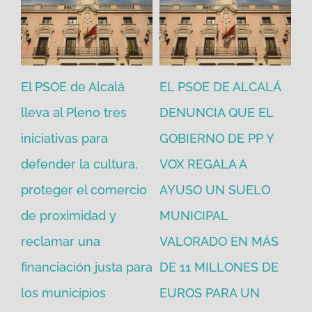
El PSOE de Alcalá
EL PSOE DE ALCALÁ
El
en
lleva al Pleno tres
DENUNCIA QUE EL
He
iniciativas para
GOBIERNO DE PP Y
un
defender la cultura,
VOX REGALA A
ad
proteger el comercio
AYUSO UN SUELO
la
de proximidad y
MUNICIPAL
Re
reclamar una
VALORADO EN MÁS
30
financiación justa para
DE 11 MILLONES DE
pú
los municipios
EUROS PARA UN
ex