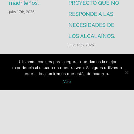
madrileños.
PROYECTO QUE NO
eq
julio 17th, 2026
RESPONDE A LAS
de
jul
NECESIDADES DE
LOS ALCALAÍNOS.
julio 16th, 2026
Utilizamos cookies para asegurar que damos la mejor
experiencia al usuario en nuestra web. Si sigues utilizando
este sitio asumiremos que estás de acuerdo.
Vale
Buscar:
COPYRIGHT 2018 Socialistas de Alcalá PSOE ALCALÁ |