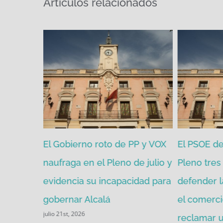
Artículos relacionados
zgada por
El Gobierno roto de PP y VOX
El PSOE de 
mitir de
naufraga en el Pleno de julio y
Pleno tres 
evidencia su incapacidad para
defender l
gobernar Alcalá
el comerci
julio 21st, 2026
reclamar u