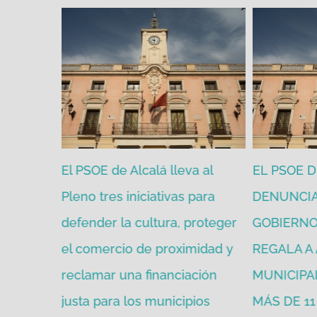
eva al
EL PSOE DE ALCALÁ
El PSOE 
s para
DENUNCIA QUE EL
alerta de
, proteger
GOBIERNO DE PP Y VOX
adjudicac
ximidad y
REGALA A AYUSO UN SUELO
imagen d
iación
MUNICIPAL VALORADO EN
con 30.0
ipios
MÁS DE 11 MILLONES DE
público y