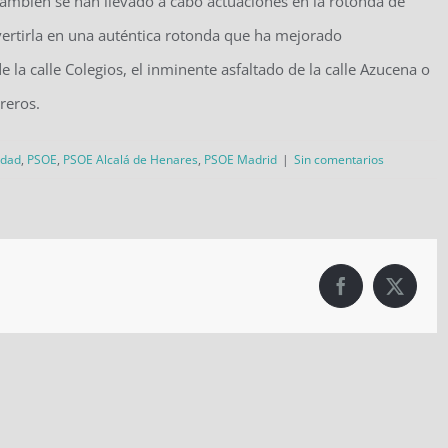
ambién se han llevado a cabo actuaciones en la rotonda de
vertirla en una auténtica rotonda que ha mejorado
de la calle Colegios, el inminente asfaltado de la calle Azucena o
breros.
udad
,
PSOE
,
PSOE Alcalá de Henares
,
PSOE Madrid
|
Sin comentarios
Facebook
X