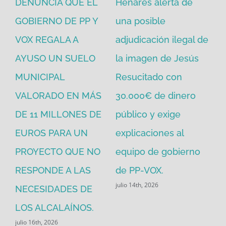
DENUNCIA QUE EL
Henares alerta de
vo
GOBIERNO DE PP Y
una posible
ne
VOX REGALA A
adjudicación ilegal de
ec
io
AYUSO UN SUELO
la imagen de Jesús
go
MUNICIPAL
Resucitado con
PP
jul
VALORADO EN MÁS
30.000€ de dinero
ara
DE 11 MILLONES DE
público y exige
EUROS PARA UN
explicaciones al
PROYECTO QUE NO
equipo de gobierno
RESPONDE A LAS
de PP-VOX.
julio 14th, 2026
NECESIDADES DE
LOS ALCALAÍNOS.
julio 16th, 2026