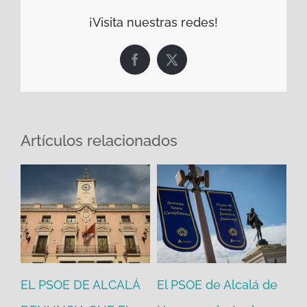
¡Visita nuestras redes!
Facebook
X
Artículos relacionados
EL PSOE DE ALCALÁ
El PSOE de Alcalá de
El