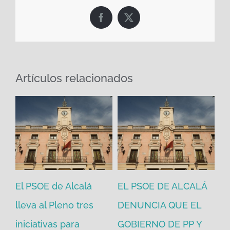
Facebook
X
Artículos relacionados
El PSOE de Alcalá
EL PSOE DE ALCALÁ
El
en
lleva al Pleno tres
DENUNCIA QUE EL
He
iniciativas para
GOBIERNO DE PP Y
un