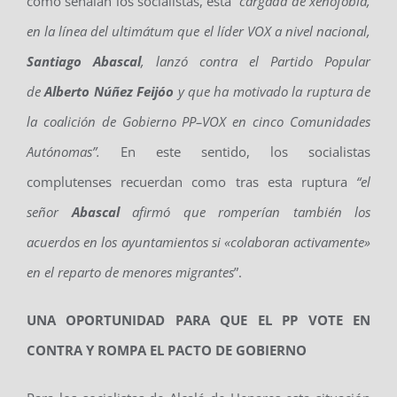
como señalan los socialistas, está
“
cargada de xenofobia,
en la línea del ultimátum que
el líder VOX a nivel nacional,
Santiago Abascal
,
lanzó
contra el Partido Popular
de
Alberto
Núñez
Feijóo
y que ha motivado
la ruptura de
la coalición de
G
obierno PP
–
VOX en cinco Comunidades
Autónomas
”
.
En este sentido, los socialistas
complutenses recuerdan como tras esta ruptura
“
el
señor
Abascal
afirmó que romperían también los
acuerdos en los ayuntamientos si «colaboran activamente»
en el reparto de menores migrantes
”.
UNA OPORTUNIDAD PARA QUE EL PP VOTE EN
CONTRA Y ROMPA EL PACTO DE GOBIERNO