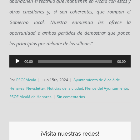
abandonen el teatrillo que mantienen en Alcalá con estas y
otras cuestiones y
,
si son coherentes, que rompan el
G
obierno local. Nuestra enmienda les ofrece la
oportunidad a ambos partidos de demostrar que ponen
los principios por delante de los sillones
”.
Reproductor
00:00
00:00
de
Por
PSOEAlcala
|
julio 15th, 2024
|
Ayuntamiento de Alcalá de
audio
Henares
,
Newsletter
,
Noticias de la ciudad
,
Plenos del Ayuntamiento
,
PSOE Alcalá de Henares
|
Sin comentarios
¡Visita nuestras redes!