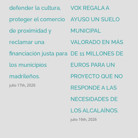
defender la cultura,
VOX REGALA A
ad
proteger el comercio
AYUSO UN SUELO
la
de proximidad y
MUNICIPAL
Re
reclamar una
VALORADO EN MÁS
30
financiación justa para
DE 11 MILLONES DE
pú
los municipios
EUROS PARA UN
ex
madrileños.
PROYECTO QUE NO
eq
julio 17th, 2026
RESPONDE A LAS
de
jul
NECESIDADES DE
LOS ALCALAÍNOS.
julio 16th, 2026