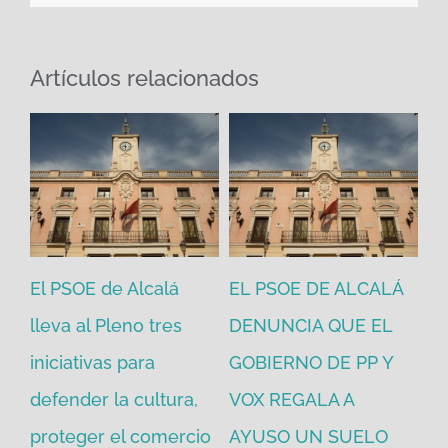
Artículos relacionados
El PSOE de Alcalá
EL PSOE DE ALCALÁ
El
en
lleva al Pleno tres
DENUNCIA QUE EL
He
iniciativas para
GOBIERNO DE PP Y
un
defender la cultura,
VOX REGALA A
ad
proteger el comercio
AYUSO UN SUELO
la