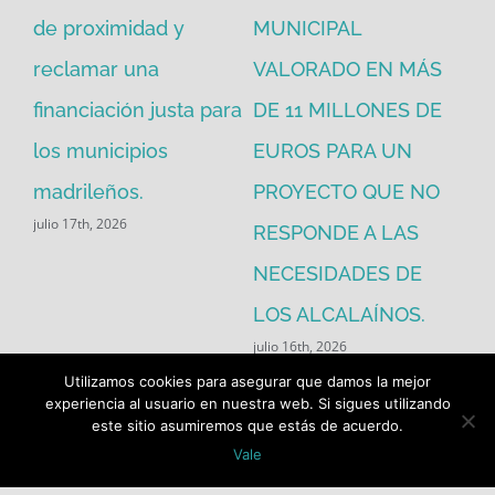
de proximidad y
MUNICIPAL
Re
reclamar una
VALORADO EN MÁS
30
financiación justa para
DE 11 MILLONES DE
pú
los municipios
EUROS PARA UN
ex
madrileños.
PROYECTO QUE NO
eq
julio 17th, 2026
RESPONDE A LAS
de
jul
NECESIDADES DE
LOS ALCALAÍNOS.
julio 16th, 2026
Utilizamos cookies para asegurar que damos la mejor
experiencia al usuario en nuestra web. Si sigues utilizando
este sitio asumiremos que estás de acuerdo.
Vale