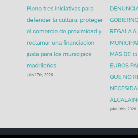
de julio y
Pleno tres iniciativas para
DENUNCIA
idad para
defender la cultura, proteger
GOBIERNO 
el comercio de proximidad y
REGALA A
reclamar una financiación
MUNICIPA
justa para los municipios
MÁS DE 1
madrileños.
EUROS PA
julio 17th, 2026
QUE NO R
NECESIDA
ALCALAÍN
julio 16th, 2026