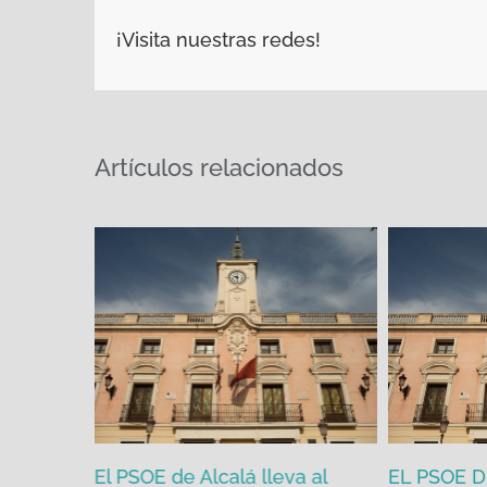
¡Visita nuestras redes!
Artículos relacionados
PP y VOX
El PSOE de Alcalá lleva al
EL PSOE 