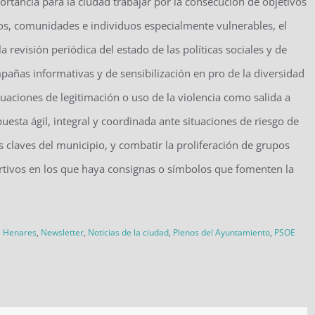
portancia para la ciudad trabajar por la consecución de objetivos
vos, comunidades e individuos especialmente vulnerables, el
la revisión periódica del estado de las políticas sociales y de
ampañas informativas y de sensibilización en pro de la diversidad
tuaciones de legitimación o uso de la violencia como salida a
puesta ágil, integral y coordinada ante situaciones de riesgo de
s claves del municipio, y combatir la proliferación de grupos
rtivos en los que haya consignas o símbolos que fomenten la
e Henares
,
Newsletter
,
Noticias de la ciudad
,
Plenos del Ayuntamiento
,
PSOE