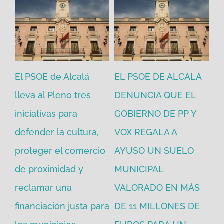
El PSOE de Alcalá
EL PSOE DE ALCALÁ
El
en
lleva al Pleno tres
DENUNCIA QUE EL
He
iniciativas para
GOBIERNO DE PP Y
un
defender la cultura,
VOX REGALA A
ad
proteger el comercio
AYUSO UN SUELO
la
de proximidad y
MUNICIPAL
Re
reclamar una
VALORADO EN MÁS
30
financiación justa para
DE 11 MILLONES DE
pú