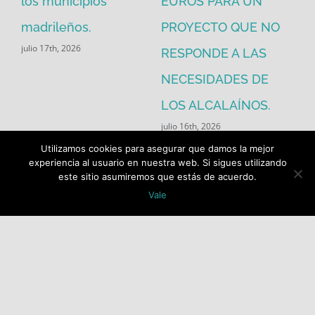
los municipios
EUROS PARA UN
ex
madrileños.
PROYECTO QUE NO
eq
julio 17th, 2026
RESPONDE A LAS
de
jul
NECESIDADES DE
LOS ALCALAÍNOS.
julio 16th, 2026
Utilizamos cookies para asegurar que damos la mejor
experiencia al usuario en nuestra web. Si sigues utilizando
este sitio asumiremos que estás de acuerdo.
Vale
Buscar: