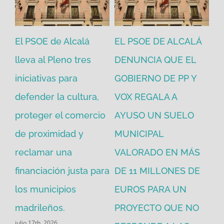
El PSOE de Alcalá
EL PSOE DE ALCALÁ
El
en
lleva al Pleno tres
DENUNCIA QUE EL
He
iniciativas para
GOBIERNO DE PP Y
un
defender la cultura,
VOX REGALA A
ad
proteger el comercio
AYUSO UN SUELO
la
de proximidad y
MUNICIPAL
Re
reclamar una
VALORADO EN MÁS
30
financiación justa para
DE 11 MILLONES DE
pú
los municipios
EUROS PARA UN
ex
madrileños.
PROYECTO QUE NO
eq
julio 17th, 2026