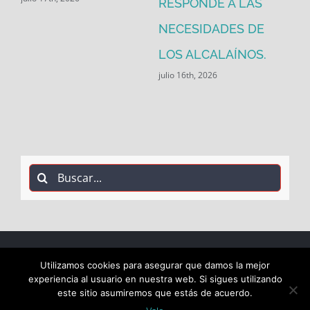
RESPONDE A LAS
de
jul
NECESIDADES DE
LOS ALCALAÍNOS.
julio 16th, 2026
Buscar:
Utilizamos cookies para asegurar que damos la mejor
COPYRIGHT 2018 Socialistas de Alcalá PSOE ALCALÁ |
experiencia al usuario en nuestra web. Si sigues utilizando
este sitio asumiremos que estás de acuerdo.
ALL RIGHTS RESERVED |