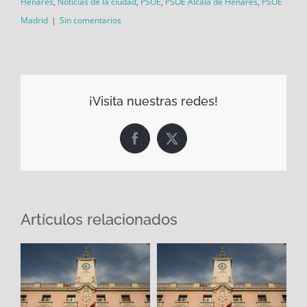
Henares
,
Noticias de la ciudad
,
PSOE
,
PSOE Alcalá de Henares
,
PSOE
Madrid
|
Sin comentarios
¡Visita nuestras redes!
Facebook
X
Artículos relacionados