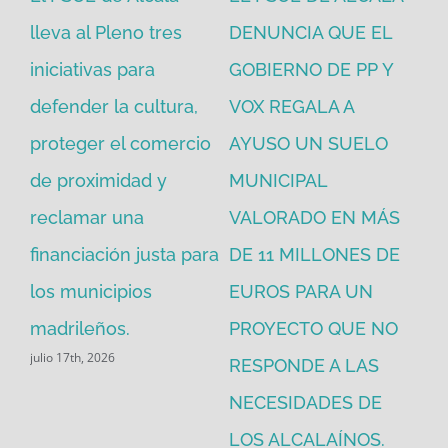
en
lleva al Pleno tres
DENUNCIA QUE EL
He
iniciativas para
GOBIERNO DE PP Y
un
defender la cultura,
VOX REGALA A
ad
proteger el comercio
AYUSO UN SUELO
la
de proximidad y
MUNICIPAL
Re
reclamar una
VALORADO EN MÁS
30
financiación justa para
DE 11 MILLONES DE
pú
los municipios
EUROS PARA UN
ex
madrileños.
PROYECTO QUE NO
eq
julio 17th, 2026
RESPONDE A LAS
de
jul
NECESIDADES DE
LOS ALCALAÍNOS.