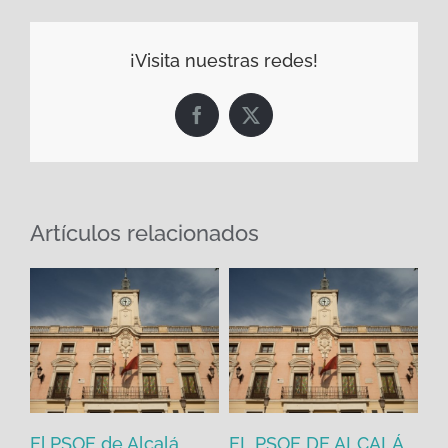
¡Visita nuestras redes!
Facebook
X
Artículos relacionados
El PSOE de Alcalá
EL PSOE DE ALCALÁ
El