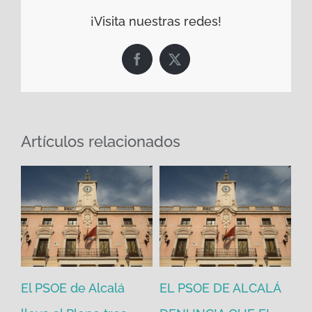
¡Visita nuestras redes!
Facebook
X
Artículos relacionados
El PSOE de Alcalá
EL PSOE DE ALCALÁ
El