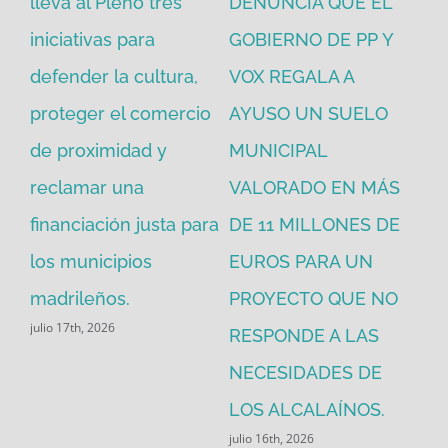
en
lleva al Pleno tres
DENUNCIA QUE EL
He
iniciativas para
GOBIERNO DE PP Y
un
defender la cultura,
VOX REGALA A
ad
proteger el comercio
AYUSO UN SUELO
la
de proximidad y
MUNICIPAL
Re
reclamar una
VALORADO EN MÁS
30
financiación justa para
DE 11 MILLONES DE
pú
los municipios
EUROS PARA UN
ex
madrileños.
PROYECTO QUE NO
eq
julio 17th, 2026
RESPONDE A LAS
de
jul
NECESIDADES DE
LOS ALCALAÍNOS.
julio 16th, 2026