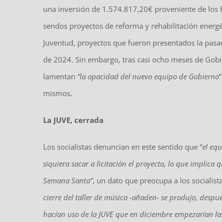
una inversión de 1.574.817,20€ proveniente de los 
sendos proyectos de reforma y rehabilitación energét
Juventud, proyectos que fueron presentados la pasa
de 2024. Sin embargo, tras casi ocho meses de Gobie
lamentan
“l
a opacidad del nuevo equipo de
G
obierno
mismos.
La JUVE, cerrada
Los socialistas denuncian en este sentido que “
e
l eq
siquiera sacar a licitación el proyecto, lo que implica 
S
emana Santa
”
, un dato que preocupa a los socialista
cierre del taller de música
-añaden-
se produjo
, despué
hacían uso de la
JUVE
que en diciembre empezarían la