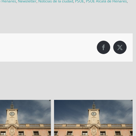
e Henares
,
Newsletter
,
Noticias de la ciudad
,
PSOE
,
PSOE Alcalá de Henares
,
Facebook
X