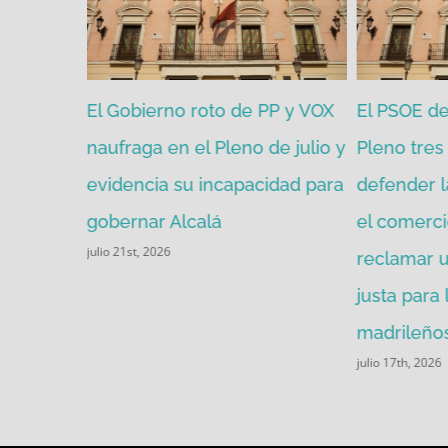
zgada por
El Gobierno roto de PP y VOX
El PSOE de 
mitir de
naufraga en el Pleno de julio y
Pleno tres 
evidencia su incapacidad para
defender l
gobernar Alcalá
el comerci
julio 21st, 2026
reclamar u
justa para
madrileños
julio 17th, 2026