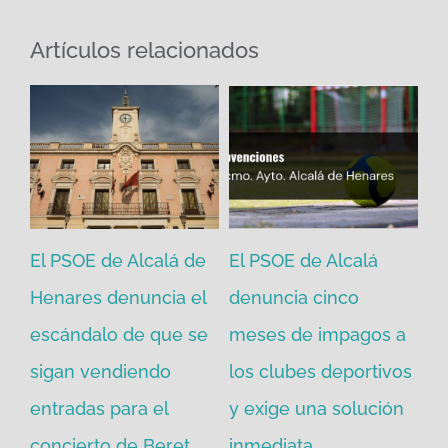
Artículos relacionados
se
El PSOE de Alcalá de
El PSOE de Alcalá
El
a
Henares denuncia el
denuncia cinco
He
escándalo de que se
meses de impagos a
Al
sigan vendiendo
los clubes deportivos
Pi
 de
entradas para el
y exige una solución
ca
concierto de Beret
inmediata
co