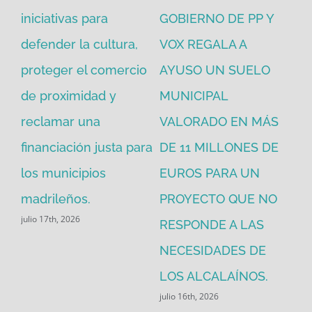
iniciativas para
GOBIERNO DE PP Y
un
defender la cultura,
VOX REGALA A
ad
proteger el comercio
AYUSO UN SUELO
la
de proximidad y
MUNICIPAL
Re
reclamar una
VALORADO EN MÁS
30
financiación justa para
DE 11 MILLONES DE
pú
los municipios
EUROS PARA UN
ex
madrileños.
PROYECTO QUE NO
eq
julio 17th, 2026
RESPONDE A LAS
de
jul
NECESIDADES DE
LOS ALCALAÍNOS.
julio 16th, 2026