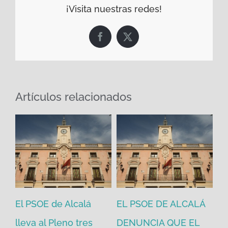
¡Visita nuestras redes!
Facebook
X
Artículos relacionados
El PSOE de Alcalá
EL PSOE DE ALCALÁ
El
en
lleva al Pleno tres
DENUNCIA QUE EL
He