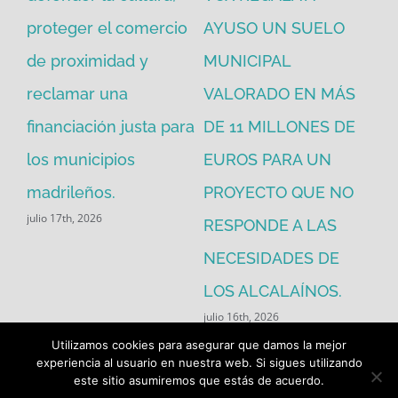
proteger el comercio
AYUSO UN SUELO
la
de proximidad y
MUNICIPAL
Re
reclamar una
VALORADO EN MÁS
30
financiación justa para
DE 11 MILLONES DE
pú
los municipios
EUROS PARA UN
ex
madrileños.
PROYECTO QUE NO
eq
julio 17th, 2026
RESPONDE A LAS
de
jul
NECESIDADES DE
LOS ALCALAÍNOS.
julio 16th, 2026
Utilizamos cookies para asegurar que damos la mejor
experiencia al usuario en nuestra web. Si sigues utilizando
este sitio asumiremos que estás de acuerdo.