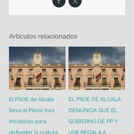
Facebook
X
Artículos relacionados
El PSOE de Alcalá
EL PSOE DE ALCALÁ
El
en
lleva al Pleno tres
DENUNCIA QUE EL
He
iniciativas para
GOBIERNO DE PP Y
un
defender la cultura,
VOX REGALA A
ad