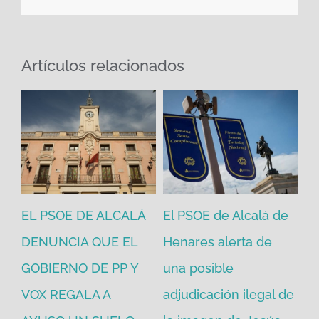
Artículos relacionados
EL PSOE DE ALCALÁ
El PSOE de Alcalá de
El
DENUNCIA QUE EL
Henares alerta de
vo
GOBIERNO DE PP Y
una posible
ne
VOX REGALA A
adjudicación ilegal de
ec