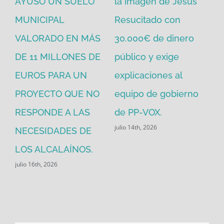
io
AYUSO UN SUELO
la imagen de Jesús
go
MUNICIPAL
Resucitado con
PP
jul
VALORADO EN MÁS
30.000€ de dinero
ara
DE 11 MILLONES DE
público y exige
EUROS PARA UN
explicaciones al
PROYECTO QUE NO
equipo de gobierno
RESPONDE A LAS
de PP-VOX.
julio 14th, 2026
NECESIDADES DE
LOS ALCALAÍNOS.
julio 16th, 2026