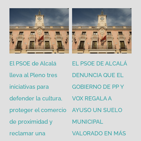
El PSOE de Alcalá
EL PSOE DE ALCALÁ
El
en
lleva al Pleno tres
DENUNCIA QUE EL
He
iniciativas para
GOBIERNO DE PP Y
un
defender la cultura,
VOX REGALA A
ad
proteger el comercio
AYUSO UN SUELO
la
de proximidad y
MUNICIPAL
Re
reclamar una
VALORADO EN MÁS
30