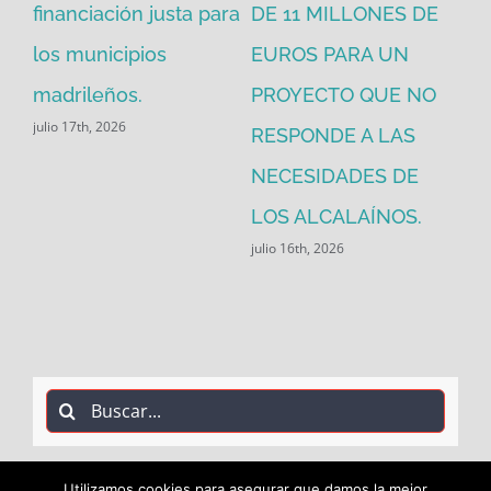
financiación justa para
DE 11 MILLONES DE
pú
los municipios
EUROS PARA UN
ex
madrileños.
PROYECTO QUE NO
eq
julio 17th, 2026
RESPONDE A LAS
de
jul
NECESIDADES DE
LOS ALCALAÍNOS.
julio 16th, 2026
Buscar:
Utilizamos cookies para asegurar que damos la mejor