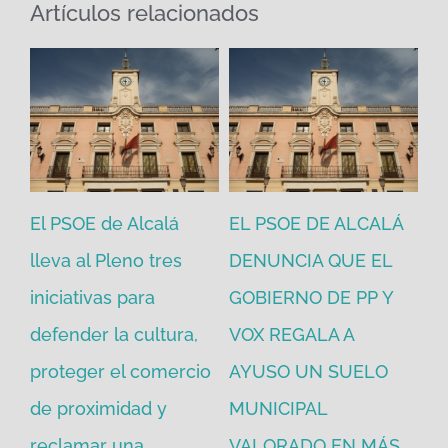
Artículos relacionados
El PSOE de Alcalá
EL PSOE DE ALCALÁ
El
en
lleva al Pleno tres
DENUNCIA QUE EL
He
iniciativas para
GOBIERNO DE PP Y
un
defender la cultura,
VOX REGALA A
ad
proteger el comercio
AYUSO UN SUELO
la
de proximidad y
MUNICIPAL
Re
reclamar una
VALORADO EN MÁS
30