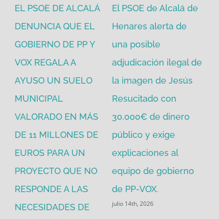
EL PSOE DE ALCALÁ
El PSOE de Alcalá de
El
DENUNCIA QUE EL
Henares alerta de
vo
GOBIERNO DE PP Y
una posible
ne
VOX REGALA A
adjudicación ilegal de
ec
io
AYUSO UN SUELO
la imagen de Jesús
go
MUNICIPAL
Resucitado con
PP
jul
VALORADO EN MÁS
30.000€ de dinero
ara
DE 11 MILLONES DE
público y exige
EUROS PARA UN
explicaciones al
PROYECTO QUE NO
equipo de gobierno
RESPONDE A LAS
de PP-VOX.
julio 14th, 2026
NECESIDADES DE