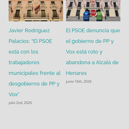
Javier Rodríguez
El PSOE denuncia que
PP
Palacios: “El PSOE
el gobierno de PP y
pr
está con los
Vox está roto y
pa
trabajadores
abandona a Alcalá de
ed
io
municipales frente al
Henares
co
junio 16th, 2026
desgobierno de PP y
ac
Vox”
en
julio 2nd, 2026
may
ara