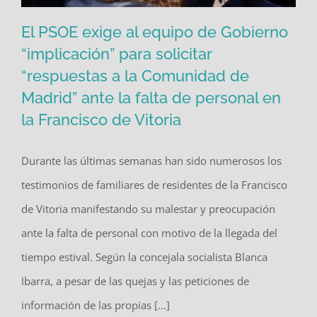
El PSOE exige al equipo de Gobierno
“implicación” para solicitar
El PSOE exige al equipo de Gobierno
“respuestas a la Comunidad de
“implicación” para solicitar “respuestas
Madrid” ante la falta de personal en
a la Comunidad de Madrid” ante la
la Francisco de Vitoria
falta de personal en la Francisco de
Durante las últimas semanas han sido numerosos los
Vitoria
testimonios de familiares de residentes de la Francisco
de Vitoria manifestando su malestar y preocupación
ante la falta de personal con motivo de la llegada del
tiempo estival. Según la concejala socialista Blanca
Ibarra, a pesar de las quejas y las peticiones de
información de las propias [...]