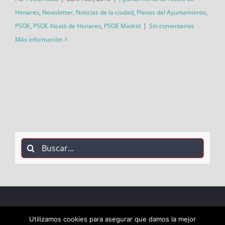
Henares
,
Newsletter
,
Noticias de la ciudad
,
Plenos del Ayuntamiento
,
PSOE
,
PSOE Alcalá de Henares
,
PSOE Madrid
|
Sin comentarios
Más información
Buscar:
COPYRIGHT 2018 Socialistas de Alcalá PSOE ALCALÁ |
Utilizamos cookies para asegurar que damos la mejor