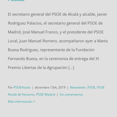
La Fundación Fernando Buesa recibe
el XI Premio Libertas del PSOE de
El secretario general del PSOE de Alcalá y alcalde, Javier
Alcalá
Rodríguez Palacios, el secretario general del PSOE de
Madrid, José Manuel Franco, y el presidente del PSOE
Local, Juan Manuel Romero, acompañaron ayer a Marta
Buesa Rodríguez, representante de la Fundación
Fernando Buesa, en la ceremonia de entrega del XI
Premio Libertas de la Agrupación [...]
Por
PSOEAlcala
|
diciembre 13th, 2019
|
Newsletter
,
PSOE
,
PSOE
Alcalá de Henares
,
PSOE Madrid
|
Sin comentarios
Más información