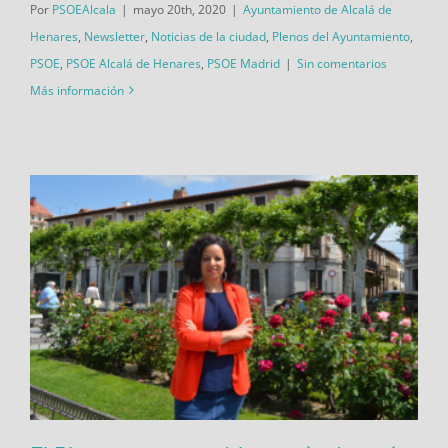
Por
PSOEAlcala
|
mayo 20th, 2020
|
Ayuntamiento de Alcalá de
Henares
,
Newsletter
,
Noticias de la ciudad
,
Plenos del Ayuntamiento
,
PSOE
,
PSOE Alcalá de Henares
,
PSOE Madrid
|
Sin comentarios
Más información