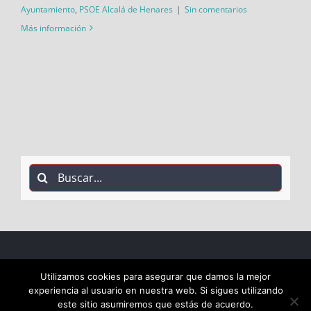
Ayuntamiento
,
PSOE Alcalá de Henares
|
Sin comentarios
Más información
Buscar:
COPYRIGHT 2018 Socialistas de Alcalá PSOE ALCALÁ |
Utilizamos cookies para asegurar que damos la mejor
experiencia al usuario en nuestra web. Si sigues utilizando
ALL RIGHTS RESERVED |
este sitio asumiremos que estás de acuerdo.