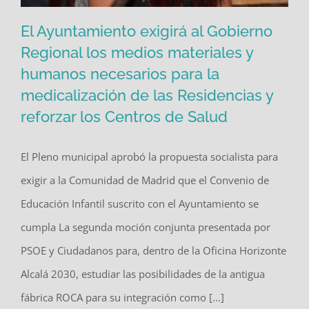
El Ayuntamiento exigirá al Gobierno
Regional los medios materiales y
El Ayuntamiento exigirá al Gobierno
humanos necesarios para la
Regional los medios materiales y
medicalización de las Residencias y
humanos necesarios para la
reforzar los Centros de Salud
medicalización de las Residencias y
El Pleno municipal aprobó la propuesta socialista para
reforzar los Centros de Salud
exigir a la Comunidad de Madrid que el Convenio de
Educación Infantil suscrito con el Ayuntamiento se
cumpla La segunda moción conjunta presentada por
PSOE y Ciudadanos para, dentro de la Oficina Horizonte
Alcalá 2030, estudiar las posibilidades de la antigua
fábrica ROCA para su integración como [...]