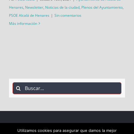
Henares
,
Newsletter
,
Noticias de la ciudad
,
Plenos del Ayuntamiento
,
PSOE Alcalá de Henares
|
Sin comentarios
Más información
Buscar:
COPYRIGHT 2018 Socialistas de Alcalá PSOE ALCALÁ |
Utilizamos cookies para asegurar que damos la mejor