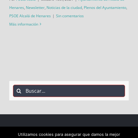
Henares
,
Newsletter
,
Noticias de la ciudad
,
Plenos del Ayuntamiento
,
PSOE Alcalá de Henares
|
Sin comentarios
Más información
Buscar:
COPYRIGHT 2018 Socialistas de Alcalá PSOE ALCALÁ |
Utilizamos cookies para asegurar que damos la mejor