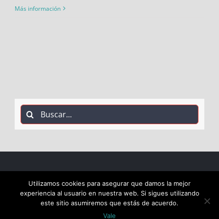
Más información
Buscar:
COPYRIGHT 2018 Socialistas de Alcalá PSOE ALCALÁ |
Utilizamos cookies para asegurar que damos la mejor
experiencia al usuario en nuestra web. Si sigues utilizando
ALL RIGHTS RESERVED |
este sitio asumiremos que estás de acuerdo.
Vale