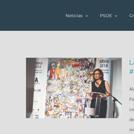
Saltar
al
Noticias
PSOE
Gr
contenido
L
#
Al
Fe
co
de
mi