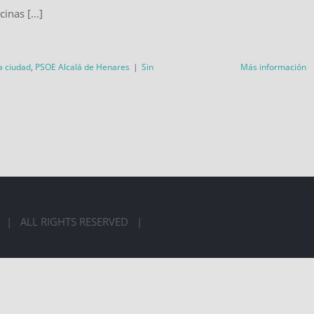
cinas [...]
la ciudad
,
PSOE Alcalá de Henares
|
Sin
Más información
LÁ | ALL RIGHTS RESERVED |