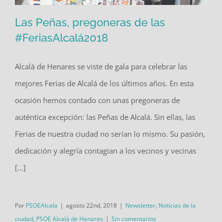
Las Peñas, pregoneras de las
#FeriasAlcalá2018
Alcalá de Henares se viste de gala para celebrar las
Las Peñas, pregoneras de las
mejores Ferias de Alcalá de los últimos años. En esta
#FeriasAlcalá2018
ocasión hemos contado con unas pregoneras de
auténtica excepción: las Peñas de Alcalá. Sin ellas, las
Ferias de nuestra ciudad no serían lo mismo. Su pasión,
dedicación y alegría contagian a los vecinos y vecinas
[...]
Por
PSOEAlcala
|
agosto 22nd, 2018
|
Newsletter
,
Noticias de la
ciudad
,
PSOE Alcalá de Henares
|
Sin comentarios