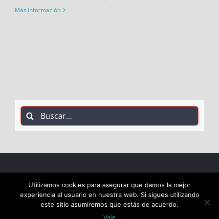
Más información
Buscar:
COPYRIGHT 2018 Socialistas de Alcalá PSOE ALCALÁ |
Utilizamos cookies para asegurar que damos la mejor
experiencia al usuario en nuestra web. Si sigues utilizando
ALL RIGHTS RESERVED |
este sitio asumiremos que estás de acuerdo.
Vale