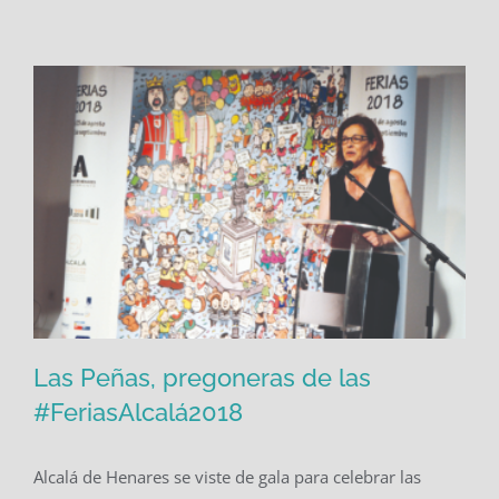
Las Peñas, pregoneras de las
#FeriasAlcalá2018
Alcalá de Henares se viste de gala para celebrar las
Las Peñas, pregoneras de las