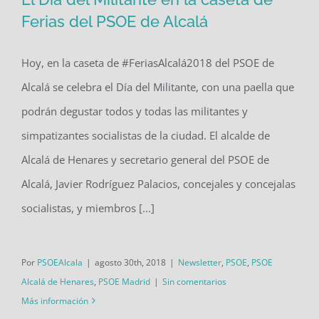
Ferias del PSOE de Alcalá
Hoy, en la caseta de #FeriasAlcalá2018 del PSOE de
El Día del Militante en la caseta de
Alcalá se celebra el Día del Militante, con una paella que
Ferias del PSOE de Alcalá
podrán degustar todos y todas las militantes y
simpatizantes socialistas de la ciudad. El alcalde de
Alcalá de Henares y secretario general del PSOE de
Alcalá, Javier Rodríguez Palacios, concejales y concejalas
socialistas, y miembros [...]
Por
PSOEAlcala
|
agosto 30th, 2018
|
Newsletter
,
PSOE
,
PSOE
Alcalá de Henares
,
PSOE Madrid
|
Sin comentarios
Más información