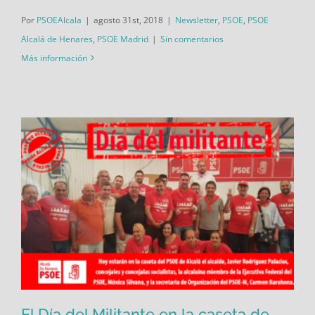
Por
PSOEAlcala
|
agosto 31st, 2018
|
Newsletter
,
PSOE
,
PSOE
Alcalá de Henares
,
PSOE Madrid
|
Sin comentarios
Más información
El Día del Militante en la caseta de