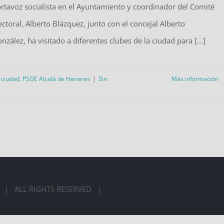
rtavoz socialista en el Ayuntamiento y coordinador del Comité
ectoral, Alberto Blázquez, junto con el concejal Alberto
nzález, ha visitado a diferentes clubes de la ciudad para [...]
a ciudad
,
PSOE Alcalá de Henares
|
Sin
Más información
LÁ | ALL RIGHTS RESERVED |