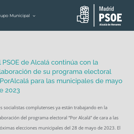
upo Municipal
l PSOE de Alcalá continúa con la
laboración de su programa electoral
PorAlcalá para las municipales de mayo
e 2023
s socialistas complutenses ya están trabajando en la
aboración del programa electoral “Por Alcalá” de cara a las
óximas elecciones municipales del 28 de mayo de 2023. El