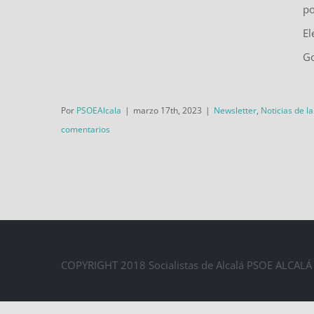
po
El PSOE de Alcalá continúa con
El
la elaboración de su programa
Go
electoral #PorAlcalá para las
municipales de mayo de 2023
Por
PSOEAlcala
|
marzo 17th, 2023
|
Newsletter
,
Noticias de l
comentarios
COPYRIGHT 2018 Socialistas de Alcalá PSOE ALCA