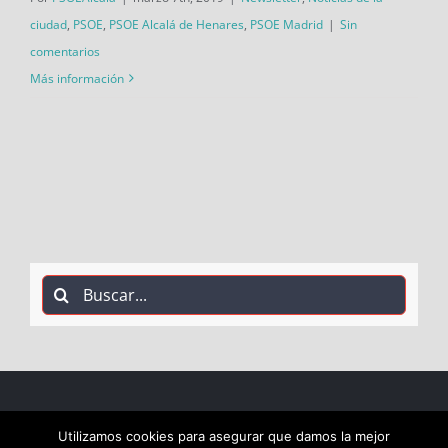
ciudad
,
PSOE
,
PSOE Alcalá de Henares
,
PSOE Madrid
|
Sin
comentarios
Más información
Buscar:
COPYRIGHT 2018 Socialistas de Alcalá PSOE ALCALÁ |
Utilizamos cookies para asegurar que damos la mejor